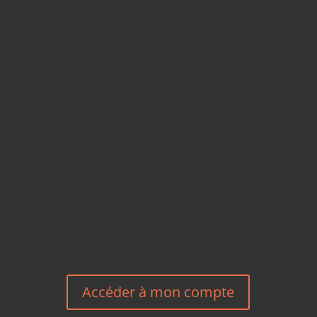
CARTES POSTALES &
MAGNETS EN BAMBOU
TÉLÉPHONE
+33 6 27 23 58 46
EMAIL
HEREEUROPE@GMAIL.COM
NOUS CONTACTER
Accéder à mon compte