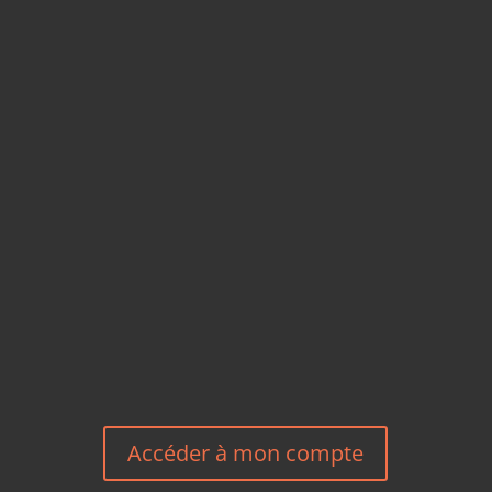
CARTES POSTALES &
MAGNETS EN BAMBOU
TÉLÉPHONE
+33 6 27 23 58 46
EMAIL
HEREEUROPE@GMAIL.COM
NOUS CONTACTER
Accéder à mon compte