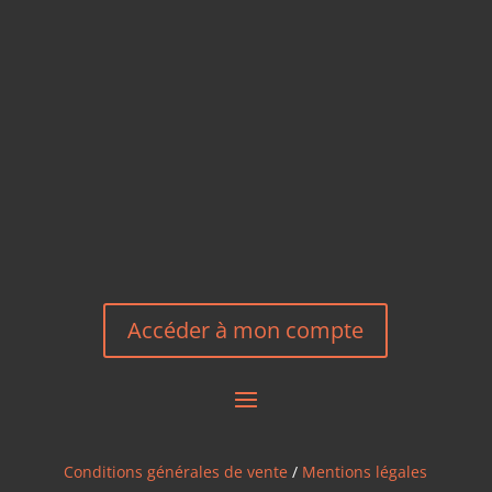
TÉLÉPHONE
+33 6 27 23 58 46
EMAIL
HEREEUROPE@GMAIL.COM
NOUS CONTACTER
Accéder à mon compte
Conditions générales de vente
/
Mentions légales