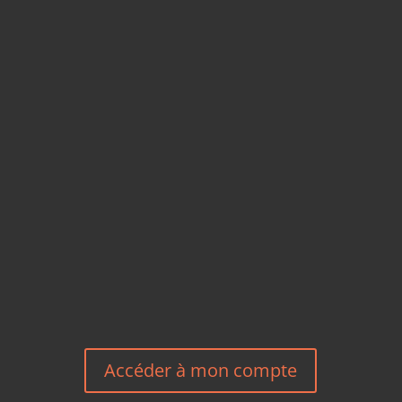
CARTES POSTALES &
MAGNETS EN BAMBOU
TÉLÉPHONE
+33 6 27 23 58 46
EMAIL
HEREEUROPE@GMAIL.COM
NOUS CONTACTER
Accéder à mon compte