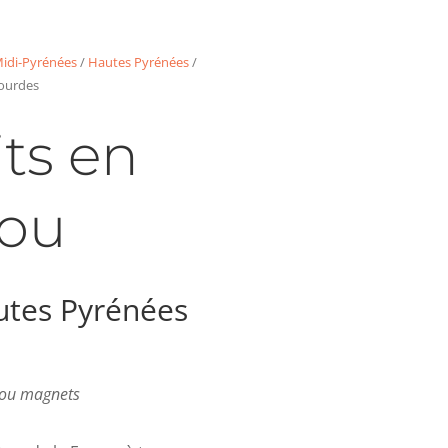
idi-Pyrénées
/
Hautes Pyrénées
/
ourdes
ts en
ou
tes Pyrénées
s ou magnets