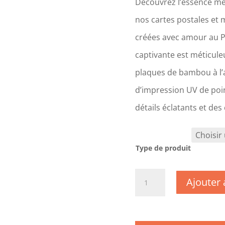
Découvrez l’essence mê
nos cartes postales et 
créées avec amour au 
captivante est méticul
plaques de bambou à l’a
d’impression UV de poin
détails éclatants et des
Type de produit
quantité
Ajouter 
de
CM1037-
Hautes
Pyrénées