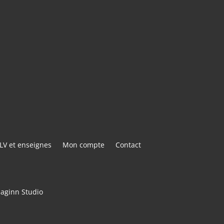
E@GMAIL.COM
ACTER
LV et enseignes
Mon compte
Contact
maginn Studio