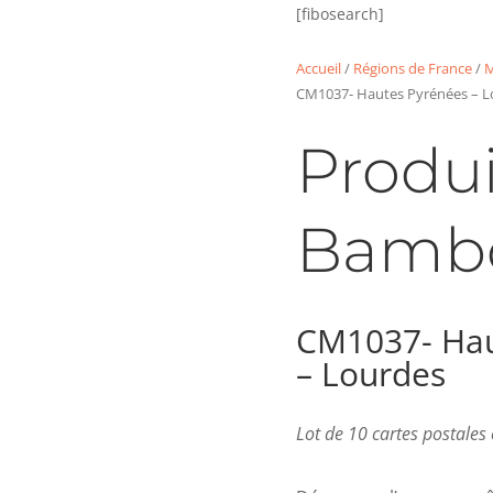
[fibosearch]
Accueil
/
Régions de France
/
M
CM1037- Hautes Pyrénées – L
Produi
Bamb
CM1037- Hau
– Lourdes
Lot de 10 cartes postale