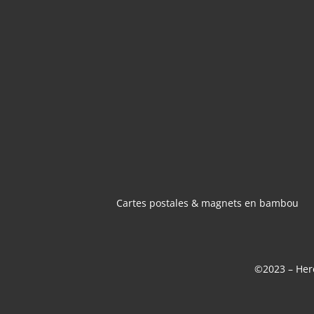
CARTES POSTA
MAGNETS 
BAMBOU
Cartes postales & magnets en bambou
©2023 – Here