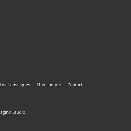
E@GMAIL.COM
ACTER
LV et enseignes
Mon compte
Contact
maginn Studio