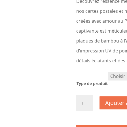
Découvrez l’essence mê
nos cartes postales et 
créées avec amour au 
captivante est méticul
plaques de bambou à l’a
d’impression UV de poin
détails éclatants et des
Type de produit
quantité
Ajouter 
de
TK0290
-
Lot