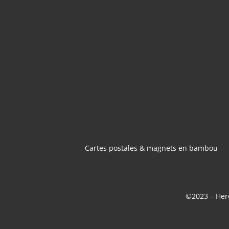
CARTES POSTA
MAGNETS 
BAMBOU
Cartes postales & magnets en bambou
©2023 – Here