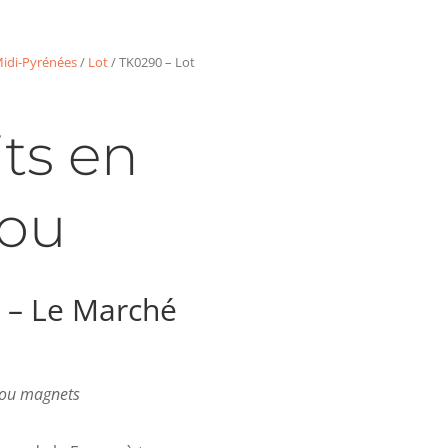
idi-Pyrénées
/
Lot
/ TK0290 – Lot
ts en
ou
 – Le Marché
s ou magnets