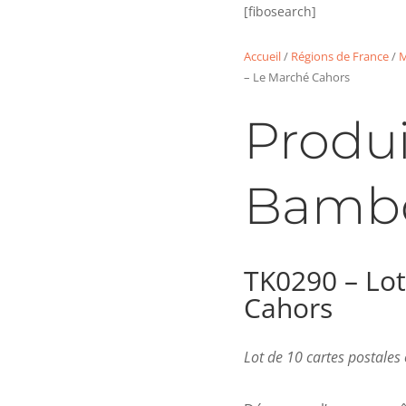
[fibosearch]
Accueil
/
Régions de France
/
M
– Le Marché Cahors
Produi
Bamb
TK0290 – Lot
Cahors
Lot de 10 cartes postale