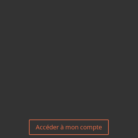
CARTES POSTALES &
MAGNETS EN BAMBOU
TÉLÉPHONE
+33 6 27 23 58 46
EMAIL
HEREEUROPE@GMAIL.COM
NOUS CONTACTER
Accéder à mon compte