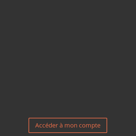
CARTES POSTALES &
MAGNETS EN BAMBOU
TÉLÉPHONE
+33 6 27 23 58 46
EMAIL
HEREEUROPE@GMAIL.COM
NOUS CONTACTER
Accéder à mon compte