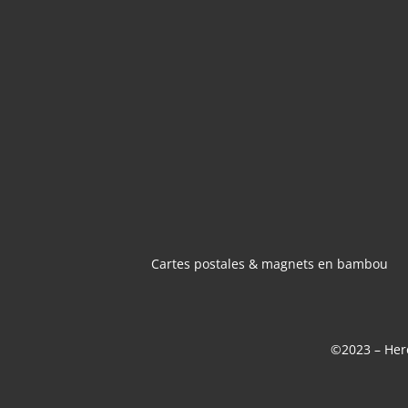
CARTES POSTA
MAGNETS 
BAMBOU
Cartes postales & magnets en bambou
©2023 – Here