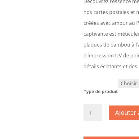
Découvrez l’essence mê
nos cartes postales et 
créées avec amour au 
captivante est méticul
plaques de bambou à l’a
d’impression UV de poin
détails éclatants et des
Type de produit
quantité
Ajouter 
de
CM0496
-
Maine