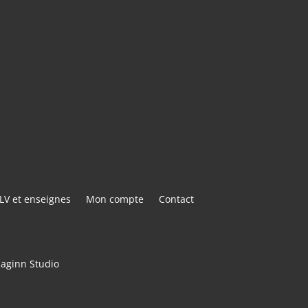
E@GMAIL.COM
ACTER
LV et enseignes
Mon compte
Contact
maginn Studio