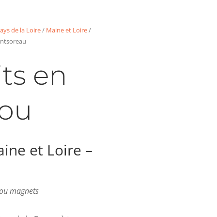
ays de la Loire
/
Maine et Loire
/
ontsoreau
ts en
ou
ne et Loire –
s ou magnets