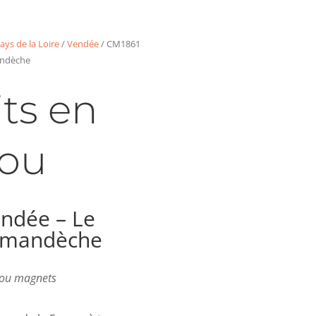
ays de la Loire
/
Vendée
/ CM1861
andèche
ts en
ou
ndée – Le
Armandèche
s ou magnets