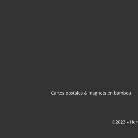
CARTES POSTA
MAGNETS 
BAMBOU
Cartes postales & magnets en bambou
©2023 – Here