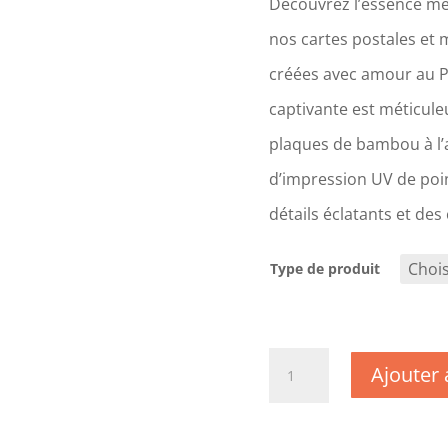
Découvrez l’essence mê
nos cartes postales et 
créées avec amour au 
captivante est méticul
plaques de bambou à l’a
d’impression UV de poin
détails éclatants et des
Type de produit
quantité
Ajouter 
de
CM1861
-