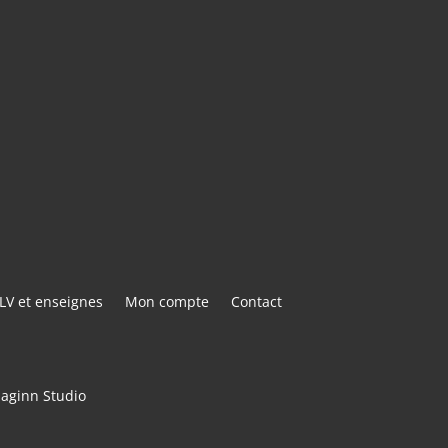
E@GMAIL.COM
ACTER
LV et enseignes
Mon compte
Contact
maginn Studio