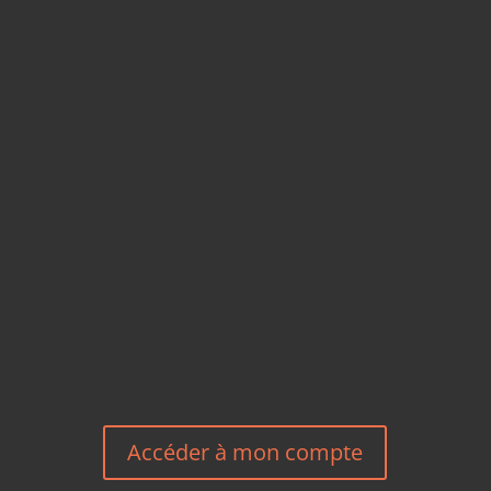
CARTES POSTALES &
MAGNETS EN BAMBOU
TÉLÉPHONE
+33 6 27 23 58 46
EMAIL
HEREEUROPE@GMAIL.COM
NOUS CONTACTER
Accéder à mon compte