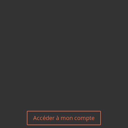
CARTES POSTALES &
MAGNETS EN BAMBOU
TÉLÉPHONE
+33 6 27 23 58 46
EMAIL
HEREEUROPE@GMAIL.COM
NOUS CONTACTER
Accéder à mon compte