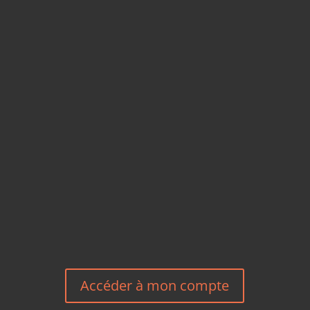
CARTES POSTALES &
MAGNETS EN BAMBOU
TÉLÉPHONE
+33 6 27 23 58 46
EMAIL
HEREEUROPE@GMAIL.COM
NOUS CONTACTER
Accéder à mon compte