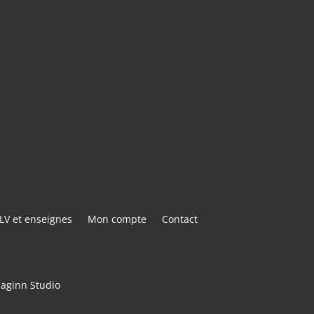
AIL
E@GMAIL.COM
ACTER
LV et enseignes
Mon compte
Contact
maginn Studio