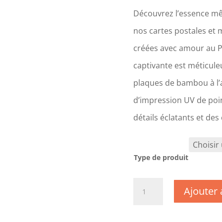
Découvrez l’essence mê
nos cartes postales et 
créées avec amour au 
captivante est méticul
plaques de bambou à l’a
d’impression UV de poin
détails éclatants et des
Type de produit
quantité
Ajouter 
de
CM0810
-