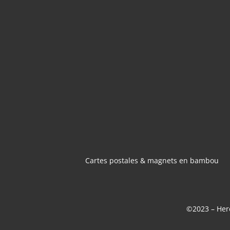
CARTES POSTA
MAGNETS 
BAMBOU
Cartes postales & magnets en bambou
©2023 – Here