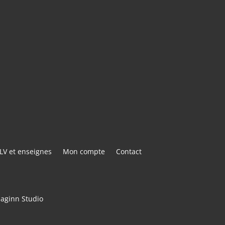
E@GMAIL.COM
ACTER
LV et enseignes
Mon compte
Contact
maginn Studio