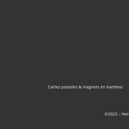
CARTES POSTA
MAGNETS 
BAMBOU
Cartes postales & magnets en bambou
©2023 – Here