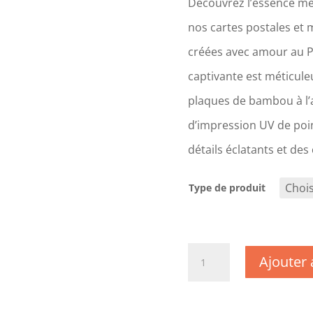
Découvrez l’essence mê
nos cartes postales et 
créées avec amour au 
captivante est méticul
plaques de bambou à l’a
d’impression UV de poin
détails éclatants et des
Type de produit
quantité
Ajouter 
de
CM0819
-