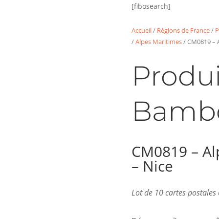
[fibosearch]
Accueil
/
Régions de France
/
P
/
Alpes Maritimes
/ CM0819 – A
Produi
Bamb
CM0819 – Al
– Nice
Lot de 10 cartes postale