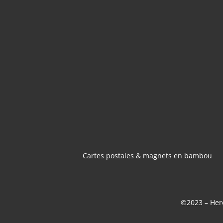
CARTES POSTA
MAGNETS 
BAMBOU
Cartes postales & magnets en bambou
©2023 – Here