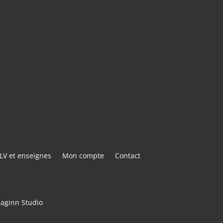
AIL
E@GMAIL.COM
ACTER
LV et enseignes
Mon compte
Contact
maginn Studio