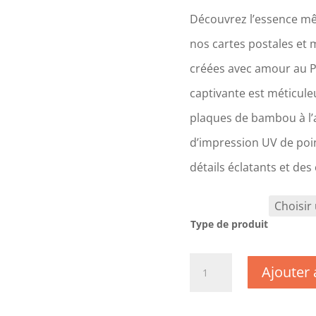
Découvrez l’essence mê
nos cartes postales et 
créées avec amour au 
captivante est méticul
plaques de bambou à l’a
d’impression UV de poin
détails éclatants et des
Type de produit
quantité
Ajouter 
de
CM0687
-