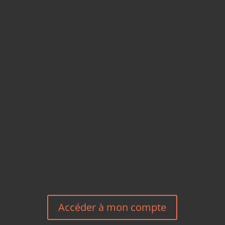
CARTES POSTALES &
MAGNETS EN BAMBOU
TÉLÉPHONE
+33 6 27 23 58 46
EMAIL
HEREEUROPE@GMAIL.COM
NOUS CONTACTER
Accéder à mon compte