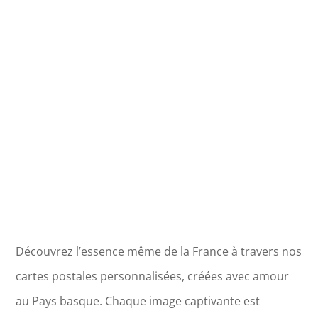
Bouches
du
Rhône
-
Cathédrale
de
la
Major
Découvrez l’essence même de la France à travers nos
cartes postales personnalisées, créées avec amour
au Pays basque. Chaque image captivante est