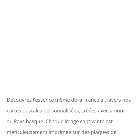
du
Rhône
-
Calanque
de
Figuerolles
Découvrez l’essence même de la France à travers nos
cartes postales personnalisées, créées avec amour
au Pays basque. Chaque image captivante est
méticuleusement imprimée sur des plaques de