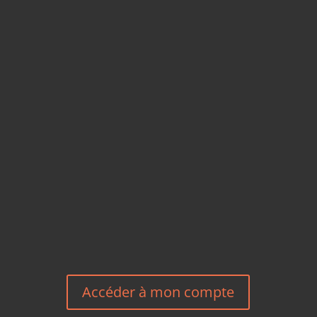
CARTES POSTALES &
MAGNETS EN BAMBOU
TÉLÉPHONE
+33 6 27 23 58 46
EMAIL
HEREEUROPE@GMAIL.COM
NOUS CONTACTER
Accéder à mon compte