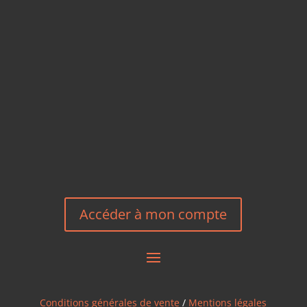
TÉLÉPHONE
+33 6 27 23 58 46
EMAIL
HEREEUROPE@GMAIL.COM
NOUS CONTACTER
Accéder à mon compte
Conditions générales de vente
/
Mentions légales