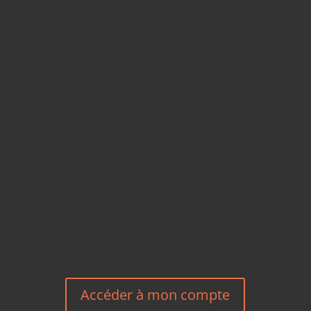
CARTES POSTALES &
MAGNETS EN BAMBOU
TÉLÉPHONE
+33 6 27 23 58 46
EMAIL
HEREEUROPE@GMAIL.COM
NOUS CONTACTER
Accéder à mon compte