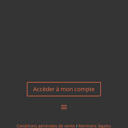
TÉLÉPHONE
+33 6 27 23 58 46
EMAIL
HEREEUROPE@GMAIL.COM
NOUS CONTACTER
Accéder à mon compte
Conditions générales de vente
/
Mentions légales