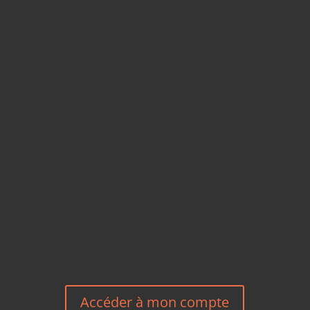
CARTES POSTALES &
MAGNETS EN BAMBOU
TÉLÉPHONE
+33 6 27 23 58 46
EMAIL
HEREEUROPE@GMAIL.COM
NOUS CONTACTER
Accéder à mon compte