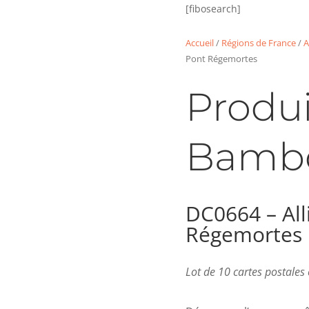
[fibosearch]
Accueil
/
Régions de France
/
A
Pont Régemortes
Produi
Bamb
DC0664 – All
Régemortes
Lot de 10 cartes postale