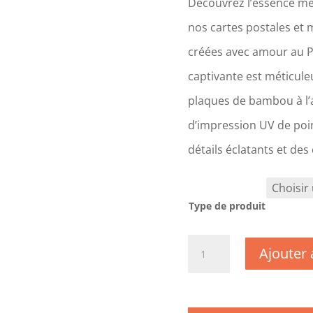
Découvrez l’essence mê
nos cartes postales et 
créées avec amour au 
captivante est méticul
plaques de bambou à l’a
d’impression UV de poin
détails éclatants et des
Type de produit
quantité
Ajouter 
de
DC0664
-
Allier