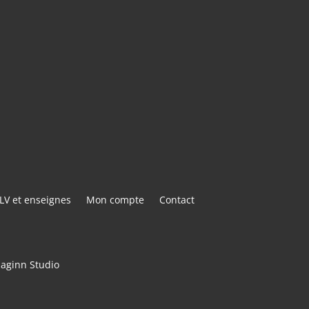
E@GMAIL.COM
ACTER
LV et enseignes
Mon compte
Contact
maginn Studio