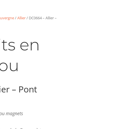
uvergne
/
Allier
/ DC0664 – Allier –
ts en
ou
ier – Pont
s ou magnets