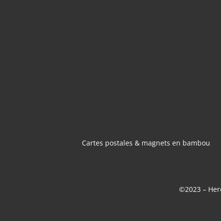
CARTES POSTA
MAGNETS 
BAMBOU
Cartes postales & magnets en bambou
©2023 – Here